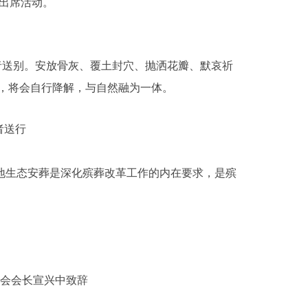
出席活动。
者送别。安放骨灰、覆土封穴、抛洒花瓣、默哀祈
，将会自行降解，与自然融为一体。
者送行
地生态安葬是深化殡葬改革工作的内在要求，是殡
会会长宣兴中致辞