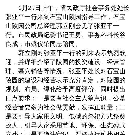
6
月
25
日
上午，省民政厅社会事务处处长
张亚平一行来到石宝山陵园指导工作，石宝
山陵园公司总经理郭立刚会见了张亚平一
行。市民政局纪委书记王勇、事务科科长谷
良成，市殡仪馆同志陪同。
郭立刚对张亚平一行的到来表示热烈欢
迎，并详细介绍了陵园的投资建设、经营管
理、墓穴销售等情况。张亚平处长对石宝山
陵园的建设和经营表示充分肯定，对陵园的
规划、布局、绿化给予高度评价。同时提出
四点要求：一是要有社会主人翁意识，公墓
经营者要多为社会做贡献，发挥正能量；二
是要引导大家用文明、低碳的祭祀方式祭奠
故人，引导大家采用节地、环保、生态葬式
安葬；三是要遵法守纪，严格执行殡葬相关