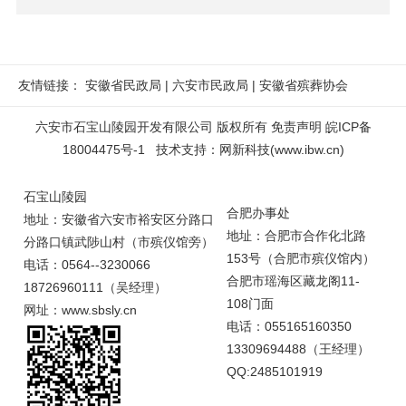
友情链接：
安徽省民政局
|
六安市民政局
|
安徽省殡葬协会
六安市石宝山陵园开发有限公司 版权所有
免责声明
皖ICP备
18004475号-1
技术支持
：
网新科技
(
www.ibw.cn
)
石宝山陵园
合肥办事处
地址：安徽省六安市裕安区分路口
地址：合肥市合作化北路
分路口镇武陟山村（市殡仪馆旁）
153号（合肥市殡仪馆内）
电话：0564--3230066
合肥市瑶海区藏龙阁11-
18726960111（吴经理）
108门面
网址：www.sbsly.cn
电话：055165160350
13309694488（王经理）
QQ:2485101919