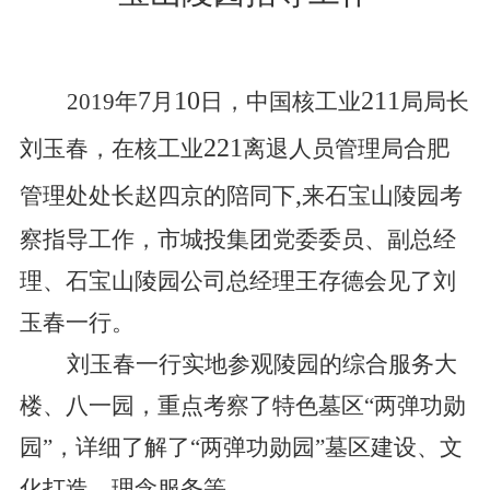
7
10
211
2019
年
月
日
，中国核工业
局局长
221
刘玉春，在核工业
离退人员管理局合肥
,
管理处处长赵四京的陪同下
来石宝山陵园考
察指导工作，市城投集团党委委员、副总经
理、石宝山陵园公司总经理王存德会见了刘
玉春一行。
刘玉春一行实地参观陵园的综合服务大
楼、八一园，重点考察了特色墓区“两弹功勋
园”，详细了解了“两弹功勋园”墓区建设、文
化打造、理念服务等。