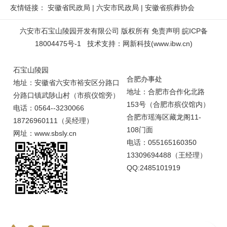
友情链接：
安徽省民政局
|
六安市民政局
|
安徽省殡葬协会
六安市石宝山陵园开发有限公司 版权所有
免责声明
皖ICP备
18004475号-1
技术支持
：
网新科技
(
www.ibw.cn
)
石宝山陵园
合肥办事处
地址：安徽省六安市裕安区分路口
地址：合肥市合作化北路
分路口镇武陟山村（市殡仪馆旁）
153号（合肥市殡仪馆内）
电话：0564--3230066
合肥市瑶海区藏龙阁11-
18726960111（吴经理）
108门面
网址：www.sbsly.cn
电话：055165160350
13309694488（王经理）
QQ:2485101919